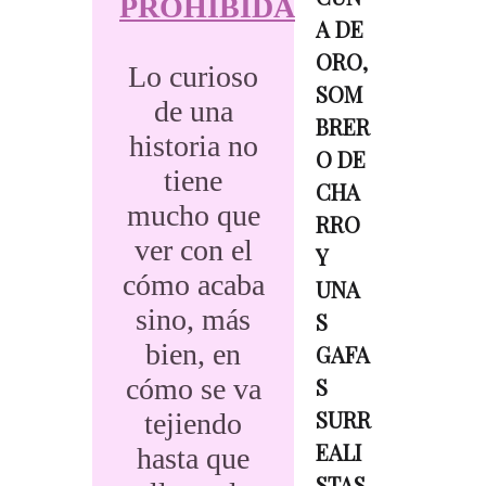
PROHIBIDA
A DE
ORO,
Lo curioso
SOM
de una
BRER
historia no
O DE
tiene
CHA
mucho que
RRO
ver con el
Y
cómo acaba
UNA
sino, más
S
bien, en
GAFA
cómo se va
S
SURR
tejiendo
EALI
hasta que
STAS