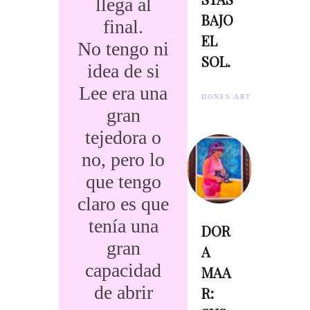
llega al
BAJO
final.
EL
No tengo ni
SOL.
idea de si
Lee era una
DONES ARTISTES.
gran
tejedora o
no, pero lo
que tengo
claro es que
tenía una
DOR
gran
A
capacidad
MAA
de abrir
R: