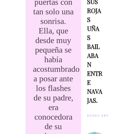
puertas con
SUS
ROJA
tan solo una
S
sonrisa.
UÑA
Ella, que
S
desde muy
BAIL
pequeña se
ABA
había
N
acostumbrado
ENTR
a posar ante
E
los flashes
NAVA
de su padre,
JAS.
era
conocedora
DONES ARTISTES.
de su