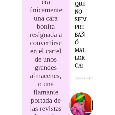
era
QUE
únicamente
NO
una cara
SIEM
bonita
PRE
resignada a
BAÑ
convertirse
Ó
MAL
en el cartel
LOR
de unos
CA:
grandes
almacenes,
DONES ARTISTES.
o una
flamante
portada de
las revistas