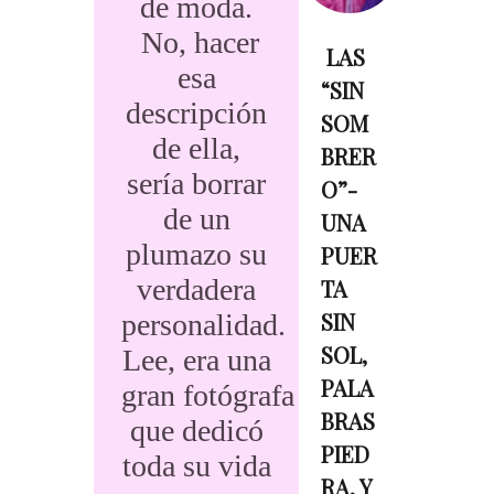
de moda.
No, hacer
​ LAS
esa
“SIN
descripción
SOM
de ella,
BRER
sería borrar
O”-
de un
UNA
plumazo su
PUER
verdadera
TA
SIN
personalidad.
SOL,
Lee, era una
PALA
gran fotógrafa
BRAS
que dedicó
PIED
toda su vida
RA, Y