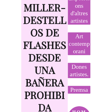
MILLER-
ons
d'altres
DESTELL
artistes
OS DE
Art
FLASHES
contemp
orani
DESDE
UNA
Dones
artistes.
BAÑERA
Premsa
PROHIBI
DA