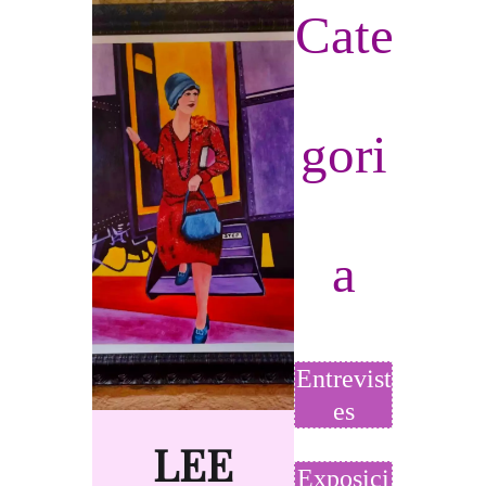
Cate
gori
a
Entrevist
es
LEE
Exposici