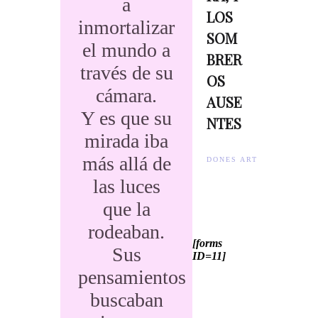
a
LOS
inmortalizar
SOM
el mundo a
BRER
través de su
OS
cámara.
AUSE
Y es que su
NTES
mirada iba
más allá de
DONES ARTISTES.
las luces
que la
rodeaban.
[forms
Sus
ID=11]
pensamientos
buscaban