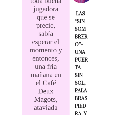
toda buena
jugadora
​ LAS
que se
“SIN
precie,
SOM
sabía
BRER
esperar el
O”-
momento y
UNA
entonces,
PUER
una fría
TA
mañana en
SIN
el Café
SOL,
PALA
Deux
BRAS
Magots,
PIED
ataviada
RA, Y