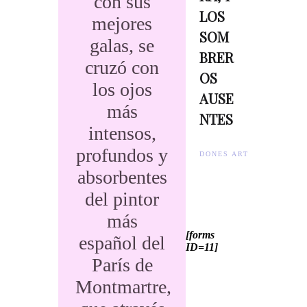
con sus
LOS
mejores
SOM
galas, se
BRER
cruzó con
OS
los ojos
AUSE
más
NTES
intensos,
profundos y
DONES ARTISTES.
absorbentes
del pintor
más
[forms
español del
ID=11]
París de
Montmartre,