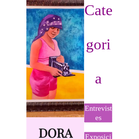
Cate
gori
a
Entrevist
es
DORA
Exposici