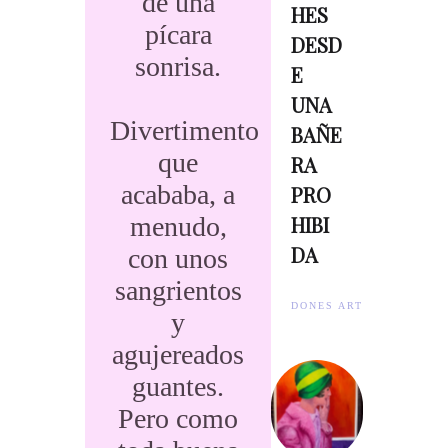
de una
HES
pícara
DESD
sonrisa.
E
UNA
Divertimento
BAÑE
que
RA
acababa, a
PRO
menudo,
HIBI
DA
con unos
sangrientos
DONES ARTISTES.
y
agujereados
guantes.
Pero como