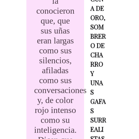
la
A DE
conocieron
ORO,
que, que
SOM
sus uñas
BRER
eran largas
O DE
como sus
CHA
silencios,
RRO
afiladas
Y
como sus
UNA
conversaciones
S
y, de color
GAFA
rojo intenso
S
como su
SURR
inteligencia.
EALI
STAS