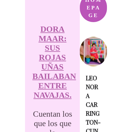
HOM
EPA
GE
DORA
MAAR:
SUS
ROJAS
UÑAS
BAILABAN
LEO
ENTRE
NOR
NAVAJAS.
A
CAR
Cuentan los
RING
TON-
que los que
CUN