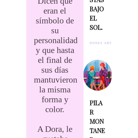
Dicen que
BAJO
eran el
EL
símbolo de
SOL.
su
personalidad
DONES ARTISTES.
y que hasta
el final de
sus días
mantuvieron
la misma
forma y
PILA
color.
R
MON
A Dora, le
TANE