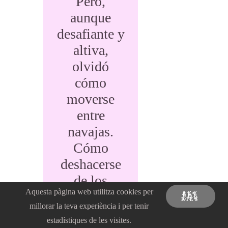
Pero,
aunque
desafiante y
altiva,
olvidó
cómo
moverse
entre
navajas.
Cómo
deshacerse
de los
Aquesta pàgina web utilitza cookies per
guantes
ACC
EPT
O
COO
KIES
millorar la teva experiència i per tenir
usados que
estadístiques de les visites.