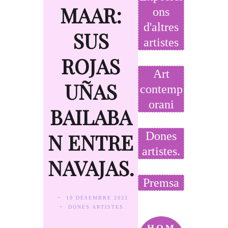
MAAR:
ons
d'altres
SUS
artistes
ROJAS
Art
UÑAS
contemp
orani
BAILABA
N ENTRE
Dones
artistes.
NAVAJAS.
Premsa
19 DESEMBRE 2022
DONES ARTISTES.