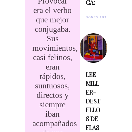
Provocar
CA:
era el verbo
que mejor
DONES ARTISTES.
conjugaba.
Sus
movimientos,
casi felinos,
eran
LEE
rápidos,
MILL
suntuosos,
ER-
directos y
DEST
siempre
ELLO
iban
S DE
acompañados
FLAS