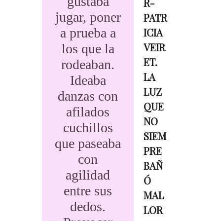
gustaba
R-
jugar, poner
PATR
a prueba a
ICIA
VEIR
los que la
ET.
rodeaban.
LA
Ideaba
LUZ
danzas con
QUE
afilados
NO
cuchillos
SIEM
que paseaba
PRE
con
BAÑ
agilidad
Ó
entre sus
MAL
dedos.
LOR