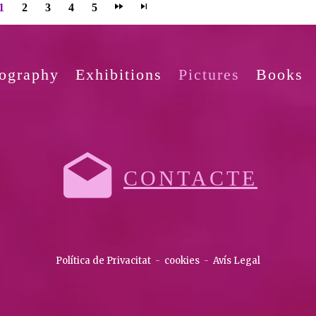
1
2
3
4
5
ography
Exhibitions
Pictures
Books
CONTACTE
Política de Privacitat
-
cookies
-
Avís Legal