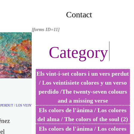
Contact
[forms ID=11]
C
a
t
e
g
o
r
y
Els vint-i-set colors i un vers perdut
/ Los veintisiete colores y un verso
.
perdido /The twenty-seven colours
and a missing verse
S PERDUT / LOS VEINTISIETE COLORES Y UN VERSO PERDIDO /THE TWENTY-SEVEN 
Els colors de l'ànima / Los colores
del alma / The colors of the soul (2)
énez
Els colors de l'ànima / Los colores
el