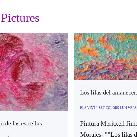
Pictures
Los lilas del amanecer
ELS VINT-I-SET COLORS I UN VER
Pintura Meritxell Jim
o de las estrellas
OUL (2)
Morales- ""Los lilas d