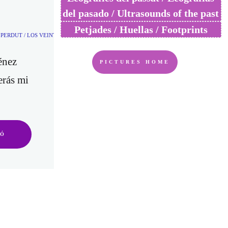
del pasado / Ultrasounds of the past
Petjades / Huellas / Footprints
S PERDUT / LOS VEINTISIETE COLORES Y UN VERSO PERDIDO /THE TWENTY-SEVEN 
énez
PICTURES HOME
erás mi
IÓ