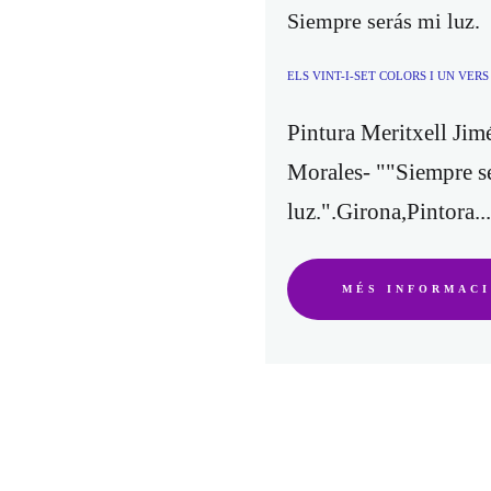
Siempre serás mi luz.
ELS VINT-I-SET COLORS I UN VER
Pintura Meritxell Jim
Y UN VERSO PERDIDO /THE TWENTY-SEVEN COLOURS AND A MISSING VERSE
Morales- ""Siempre s
luz.".Girona,Pintora...
MÉS INFORMAC