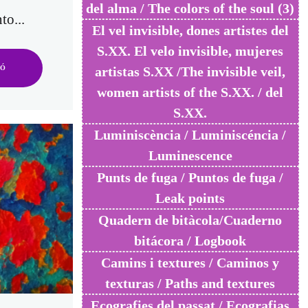
del alma / The colors of the soul (3)
to...
El vel invisible, dones artistes del
S.XX. El velo invisible, mujeres
IÓ
artistas S.XX /The invisible veil,
women artists of the S.XX. / del
S.XX.
Luminiscència / Luminiscéncia /
Luminescence
Punts de fuga / Puntos de fuga /
Leak points
Quadern de bitàcola/Cuaderno
bitácora / Logbook
Camins i textures / Caminos y
texturas / Paths and textures
Ecografies del passat / Ecografias