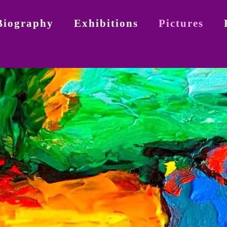
Biography
Exhibitions
Pictures