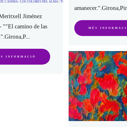
DE L'ÀNIMA / LOS COLORES DEL ALMA / THE COLORS OF THE SOUL (3)
amanecer.".Girona,Pin
Meritxell Jiménez
 ""El camino de las
MÉS INFORMAC
.".Girona,P...
ÉS INFORMACIÓ