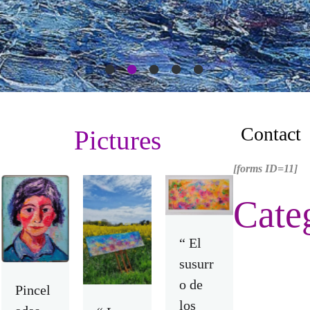
Contact
Pictures
[forms ID=11]
C
a
t
e
“ El
susurr
o de
Pincel
los