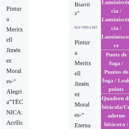
Luminiscè
Biarrit
Pintur
cia /
z"
a
Luminiscé
cia /
ELS VINT-I-SET COLORS I UN VER
Meritx
Luminesce
ell
Pintur
ce
Jimén
a
Punts de
ez
Meritx
fuga /
Moral
Puntos de
ell
fuga / Lea
es-“
Jimén
points
Alegri
ez
Quadern d
a”TÈC
Moral
bitàcola/C
NICA:
es-“
aderno
Acrílic
bitácora /
Eterna