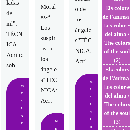
ladas
Moral
Els colors
o de
de
de l'ànima 
es-“
los
mi".
Los colore
Los
ángele
TÈCN
del alma /
suspir
s"TÈC
The color
ICA:
os de
NICA:
of the sou
Acrílic
los
(2)
Acrí...
sob...
ángele
Els colors
de l'ànima 
s"TÈC
M
Los colore
M
NICA:
É
É
del alma /
S
Ac...
S
The color
I
I
of the sou
N
N
F
(3)
M
F
O
É