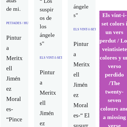
adas
“ Los
ángele
de mi.
suspir
s"
Els vint-i-
os de
set colors 
PETJADES / HUELLAS / FOOTPRINTS
los
ELS VINT-I-SET COLORS I UN VER
un vers
ángele
Pintur
perdut / Lo
s"
Pintur
a
veintisiete
a
colores y u
Meritx
ELS VINT-I-SET COLORS I UN VERS PERDUT / LOS VEIN
Meritx
verso
ell
Pintur
ell
perdido
Jimén
a
/The
Jimén
ez
twenty-
Meritx
ez
Moral
seven
ell
Moral
colours an
es-
Jimén
es-“ El
a missing
“Pince
ez
susurr
verse