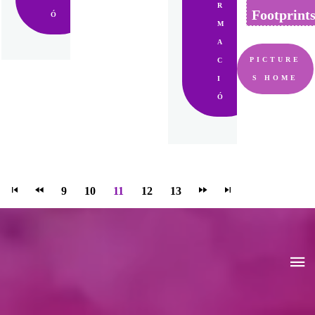
R
Footprint
Ó
M
A
PICTURE
C
S HOME
I
Ó
9
10
11
12
13