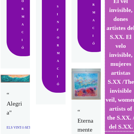
El vel
O
R
S
invisible,
R
M
I
M
dones
A
N
A
artistes de
C
F
C
S.XX. El
I
O
I
Ó
velo
R
Ó
M
invisible,
A
mujeres
C
artistas
I
S.XX /The
Ó
invisible
“
veil, wome
Alegri
artists of
“
a"
the S.XX. 
Eterna
del S.XX.
ELS VINT-I-SET COLORS I UN VERS PERDUT / LOS VEINTISIETE COLORES Y U
mente