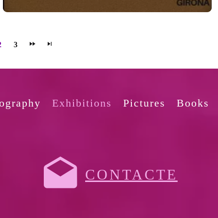
2
3
ography
Exhibitions
Pictures
Books
CONTACTE