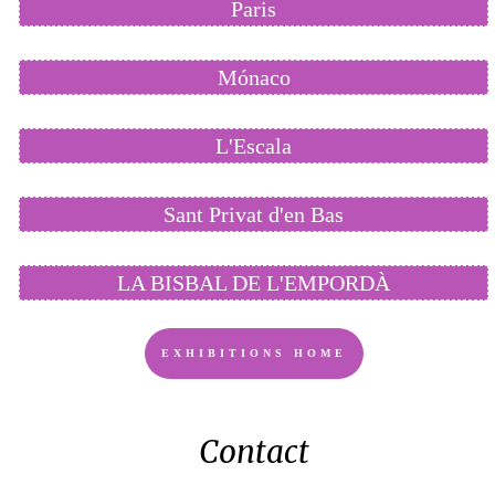
Paris
Mónaco
L'Escala
Sant Privat d'en Bas
LA BISBAL DE L'EMPORDÀ
EXHIBITIONS HOME
Contact