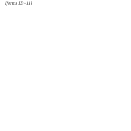
[forms ID=11]