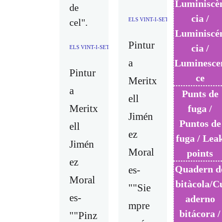
Luminiscè
de
cia /
ELS VINT-I-SET COLORS I UN VER
cel".
Luminiscé
Pintur
cia /
ELS VINT-I-SET COLORS I UN VERS PERDUT / LOS VEIN
a
Luminesce
Pintur
ce
Meritx
a
Punts de
ell
Meritx
fuga /
Jimén
Puntos de
ell
ez
fuga / Lea
Jimén
Moral
points
ez
Quadern d
es-
Moral
bitàcola/C
""Sie
es-
aderno
mpre
bitácora /
""Pinz