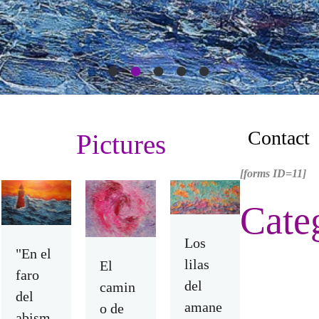
Contact
Pictures
[forms ID=11]
C
a
t
e
Los
"En el
lilas
El
faro
del
camin
del
amane
o de
abism