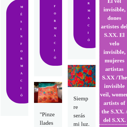
El vel
R
F
M
invisible,
M
O
É
dones
A
R
S
artistes de
C
M
I
I
S.XX. El
A
N
Ó
velo
C
F
invisible,
I
O
Ó
R
mujeres
M
artistas
A
S.XX /The
C
invisible
I
veil, wome
Ó
Siemp
artists of
re
the S.XX. 
"Pinze
serás
del S.XX.
llades
mi luz.