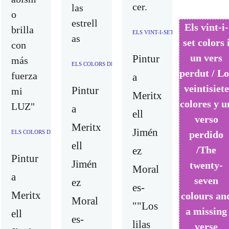
cer.
las
o
estrell
Els vint-i-
brilla
ELS VINT-I-SET COLORS I UN VER
as
set colors 
con
un vers
Pintur
más
ELS COLORS DE L'ÀNIMA / LOS COLORES DEL ALMA / THE
perdut / Lo
fuerza
a
veintisiete
Pintur
mi
Meritx
colores y u
LUZ"
a
ell
verso
Meritx
Jimén
perdido
ELS COLORS DE L'ÀNIMA / LOS COLORES DEL ALMA / THE COLORS OF THE SOUL 
ell
/The
ez
Pintur
Jimén
twenty-
Moral
a
seven
ez
es-
Meritx
colours an
Moral
""Los
a missing
ell
es-
lilas
verse