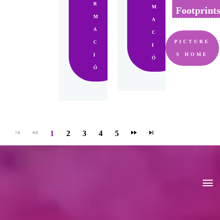
R
M
Footprint
M
A
A
C
PICTURE
C
I
S HOME
I
Ó
Ó
1
2
3
4
5