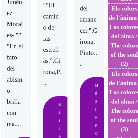
Jimén
""El
del
Els colors
ez
camin
de l'ànima 
amane
Moral
Los colore
o de
cer.".G
es- ""
del alma /
las
irona,
The color
"En el
estrell
Pinto..
of the sou
faro
as.".Gi
.
(2)
del
rona,P.
Els colors
abism
..
de l'ànima 
M
o
Los colore
É
del alma /
brilla
S
M
The color
I
con
É
N
of the sou
S
má...
F
(3)
I
O
N