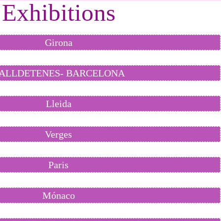
Exhibitions
Girona
ALLDETENES- BARCELONA
Lleida
Verges
Paris
Mónaco