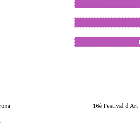
rona
16è Festival d'Art
A