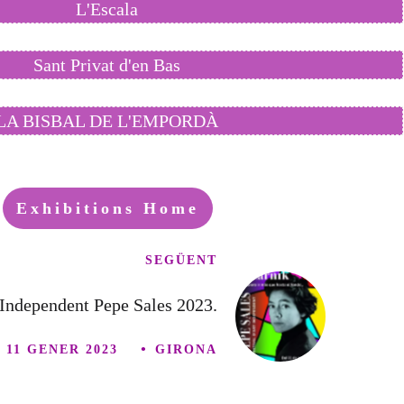
L'Escala
Sant Privat d'en Bas
LA BISBAL DE L'EMPORDÀ
Exhibitions Home
SEGÜENT
 Independent Pepe Sales 2023.
11 GENER 2023
GIRONA