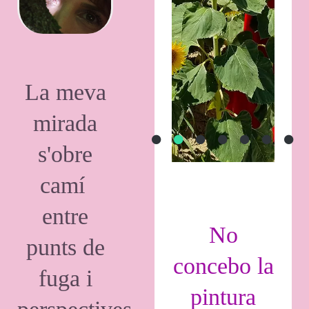
La meva
mirada
s'obre
camí
entre
No
punts de
concebo la
fuga i
pintura