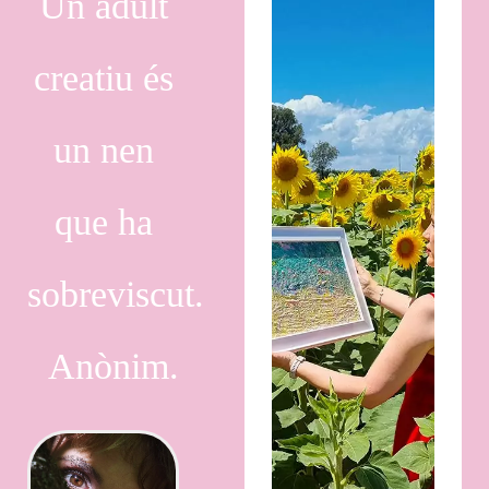
Un adult
creatiu és
un nen
que ha
sobreviscut.
Anònim.