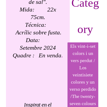
Categ
de sal".
Mida: 22x
75cm.
Técnica:
ory
Acrílic sobre fusta.
Data:
Els vint-i-set
Setembre 2024
colors i un
Quadre : En venda
.
vers perdut /
Los
veintisiete
colores y un
verso perdido
/The twenty-
seven colours
Inspirat en el