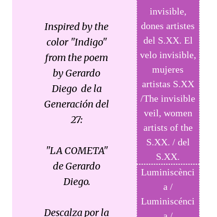
invisible,
Inspired by the
dones artistes
del S.XX. El
color "Indigo"
velo invisible,
from the poem
mujeres
by Gerardo
artistas S.XX
Diego de la
/The invisible
Generación del
veil, women
27:
artists of the
S.XX. / del
"LA COMETA"
S.XX.
de Gerardo
Luminiscènci
Diego.
a /
Luminiscénci
Descalza por la
a /