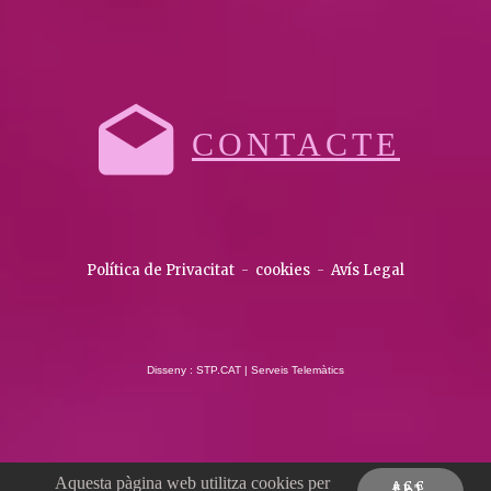
CONTACTE
Política de Privacitat
-
cookies
-
Avís Legal
Disseny : STP.CAT | Serveis Telemàtics
Aquesta pàgina web utilitza cookies per
ACC
EPT