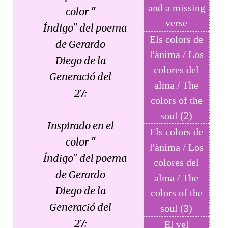
and a missing
color "
verse
Índigo" del poema
Els colors de
de Gerardo
l'ànima / Los
Diego de la
colores del
Generació del
alma / The
27:
colors of the
soul (2)
Inspirado en el
Els colors de
color "
l'ànima / Los
Índigo" del poema
colores del
de Gerardo
alma / The
Diego de la
colors of the
Generació del
soul (3)
27:
El vel