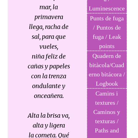
mar, la
Luminescence
primavera
Punts de fuga
llega, racha de
/ Puntos de
sal, para que
fuga / Leak
vueles,
points
niña feliz de
Quadern de
bitàcola/Cuad
cañas y papeles
erno bitácora /
con la trenza
Logbook
ondulante y
Camins i
onceañera.
textures /
Caminos y
Alta la brisa va,
texturas /
alta y ligera
Paths and
la cometa. Qué