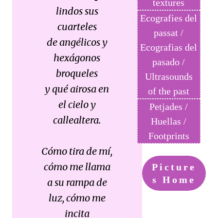
textures
lindos sus
Ecografies del
cuarteles
passat /
de angélicos y
Ecografias del
hexágonos
pasado /
broqueles
Ultrasounds
y qué airosa en
of the past
el cielo y
Petjades /
callealtera.
Huellas /
Footprints
Cómo tira de mí,
cómo me llama
Picture
s Home
a su rampa de
luz, cómo me
incita