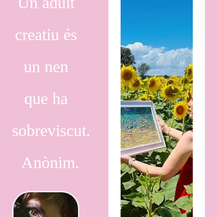
Un adult
creatiu és
un nen
que ha
sobreviscut.
Anònim.