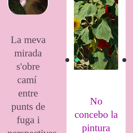
La meva
mirada
s'obre
camí
entre
No
punts de
concebo la
fuga i
pintura